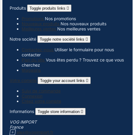
Produits
Toggle produits links

Promotions
Nos promotions
Nouveaux produits
Nos nouveaux produits
Meilleures ventes
Nos meilleures ventes
Notre société
Toggle notre société links

Contactez-nous
Utiliser le formulaire pour nous
contacter
Plan du site
Vous êtes perdu ? Trouvez ce que vous
cherchez
Magasins
Votre compte
Toggle your account links

Suivi de commande
Connexion
Créez votre compte
Informations
Toggle store information

VOG IMPORT
France

alex@vogimport.fr