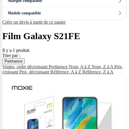
Marque compatible
Modele compatible
Créer un devis à partir de ce panier
Film Galaxy S21FE
Il y a 1 produit.
Trier par :
Pertinence
Ventes, ordre décroissant
Pertinence
Nom, A à Z
Nom, Z à A
Prix,
croissant
Prix, décroissant
Référence, A à Z
Référence, Z à A