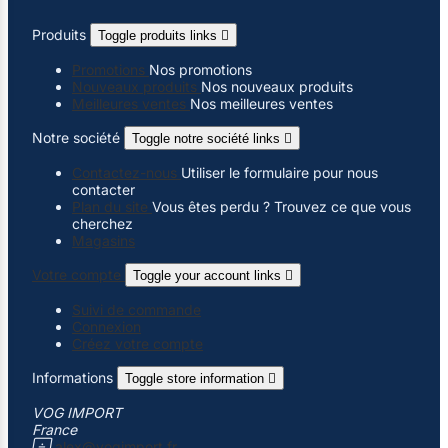
Produits
Toggle produits links

Promotions
Nos promotions
Nouveaux produits
Nos nouveaux produits
Meilleures ventes
Nos meilleures ventes
Notre société
Toggle notre société links

Contactez-nous
Utiliser le formulaire pour nous
contacter
Plan du site
Vous êtes perdu ? Trouvez ce que vous
cherchez
Magasins
Votre compte
Toggle your account links

Suivi de commande
Connexion
Créez votre compte
Informations
Toggle store information

VOG IMPORT
France

alex@vogimport.fr