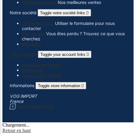
Meilleures ventes
Nos meilleures ventes
Notre société
Toggle notre société links

Contactez-nous
Utiliser le formulaire pour nous
contacter
Plan du site
Vous êtes perdu ? Trouvez ce que vous
cherchez
Magasins
Votre compte
Toggle your account links

Suivi de commande
Connexion
Créez votre compte
Informations
Toggle store information

VOG IMPORT
France

alex@vogimport.fr
Chargement...
Retour en haut