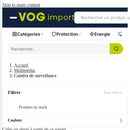
Skip to main content
Catégories
Protection
Energie
Fil
Accueil
Multimédia
Caméra de surveillance
Filtrer
Tout effacer
Produits en stock
Couleur
Créer un devis à partir de ce panier