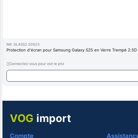
Réf. GLASS2.5DS25
Protection d'écran pour Samsung Galaxy S25 en Verre Trempé 2.5D

Connectez-vous pour voir le prix
VOG
import
Compte
Assistanc