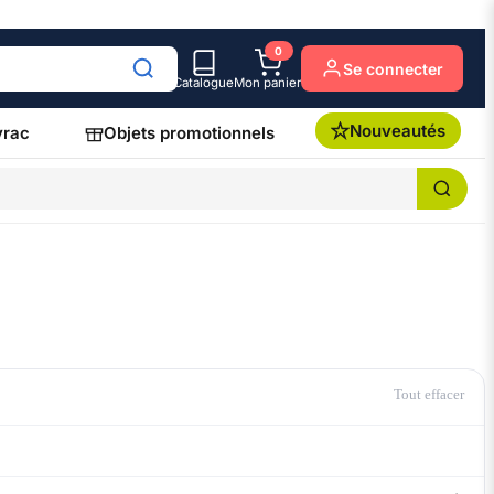
0
Se connecter
Catalogue
Mon panier
Nouveautés
vrac
Objets promotionnels
Tout effacer