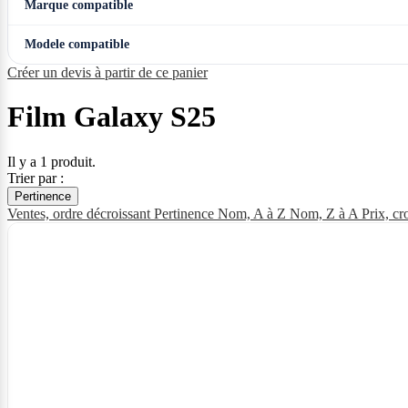
Marque compatible
Modele compatible
Créer un devis à partir de ce panier
Film Galaxy S25
Il y a 1 produit.
Trier par :
Pertinence
Ventes, ordre décroissant
Pertinence
Nom, A à Z
Nom, Z à A
Prix, cr