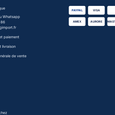
que
PAYPAL
VISA
ou Whatsapp
 86
AMEX
AURORE
MAS
import.fr
t paiement
 livraison
énérale de vente
chez