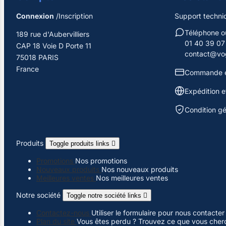
Connexion
/Inscription
Support techni
Téléphone 
189 rue d'Aubervilliers
01 40 39 07
CAP 18 Voie D Porte 11
contact@vog
75018 PARIS
France
Commande e
Expédition et
Condition g
Produits
Toggle produits links

Promotions
Nos promotions
Nouveaux produits
Nos nouveaux produits
Meilleures ventes
Nos meilleures ventes
Notre société
Toggle notre société links

Contactez-nous
Utiliser le formulaire pour nous contacter
Plan du site
Vous êtes perdu ? Trouvez ce que vous cher