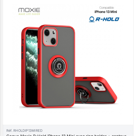
Réf. RHOLDIP13MIRED
Coque Moxie R-Hold iPhone 13 Mini avec ring holder + contour