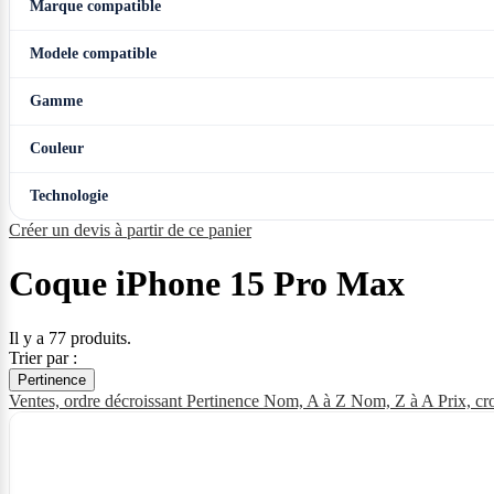
Marque compatible
Modele compatible
Gamme
Couleur
Technologie
Créer un devis à partir de ce panier
Coque iPhone 15 Pro Max
Il y a 77 produits.
Trier par :
Pertinence
Ventes, ordre décroissant
Pertinence
Nom, A à Z
Nom, Z à A
Prix, cr