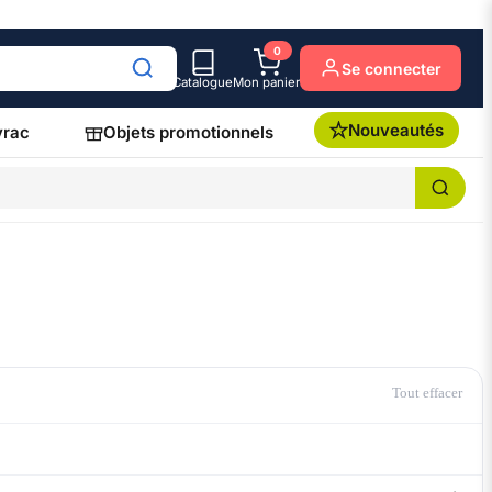
0
Se connecter
Catalogue
Mon panier
Nouveautés
vrac
Objets promotionnels
Tout effacer