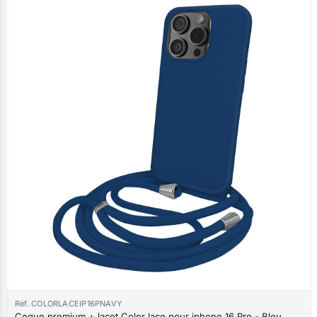
Réf. COLORLACEIP16PNAVY
Coque premium + lacet Color lace pour iphone 16 Pro - Bleu