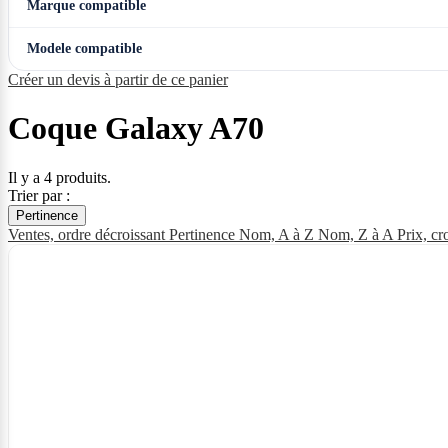
Marque compatible
Modele compatible
Créer un devis à partir de ce panier
Coque Galaxy A70
Il y a 4 produits.
Trier par :
Pertinence
Ventes, ordre décroissant
Pertinence
Nom, A à Z
Nom, Z à A
Prix, cr