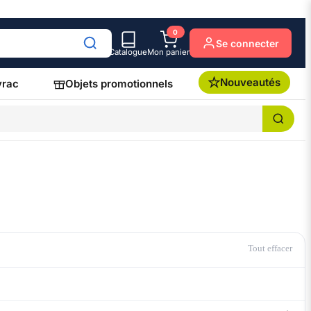
0
Se connecter
Catalogue
Mon panier
Nouveautés
vrac
Objets promotionnels
Tout effacer