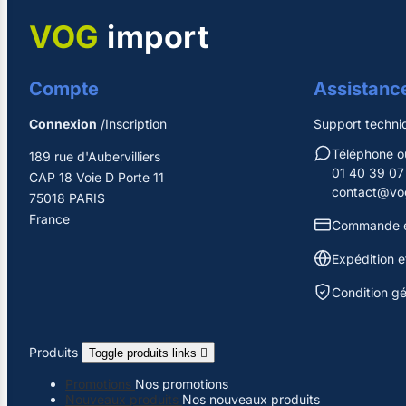
VOG
import
Compte
Assistanc
Connexion
/Inscription
Support techni
Téléphone 
189 rue d'Aubervilliers
01 40 39 07
CAP 18 Voie D Porte 11
contact@vog
75018 PARIS
France
Commande e
Expédition et
Condition g
Produits
Toggle produits links

Promotions
Nos promotions
Nouveaux produits
Nos nouveaux produits