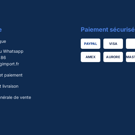
e
Paiement sécurisé
que
PAYPAL
VISA
ou Whatsapp
 86
AMEX
AURORE
MAS
import.fr
t paiement
 livraison
énérale de vente