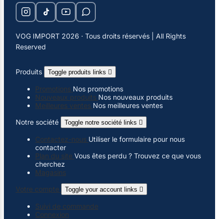
VOG IMPORT 2026 · Tous droits réservés | All Rights
Reserved
Produits
Toggle produits links

Promotions
Nos promotions
Nouveaux produits
Nos nouveaux produits
Meilleures ventes
Nos meilleures ventes
Notre société
Toggle notre société links

Contactez-nous
Utiliser le formulaire pour nous
contacter
Plan du site
Vous êtes perdu ? Trouvez ce que vous
cherchez
Magasins
Votre compte
Toggle your account links

Suivi de commande
Connexion