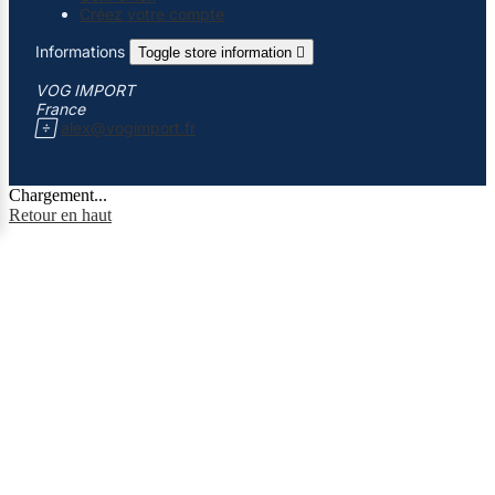
Créez votre compte
Informations
Toggle store information

VOG IMPORT
France

alex@vogimport.fr
Chargement...
Retour en haut