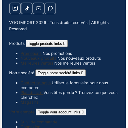
VOG IMPORT 2026 · Tous droits réservés | All Rights
Reserved
Produits
Toggle produits links

Promotions
Nos promotions
Nouveaux produits
Nos nouveaux produits
Meilleures ventes
Nos meilleures ventes
Notre société
Toggle notre société links

Contactez-nous
Utiliser le formulaire pour nous
contacter
Plan du site
Vous êtes perdu ? Trouvez ce que vous
cherchez
Magasins
Votre compte
Toggle your account links

Suivi de commande
Connexion