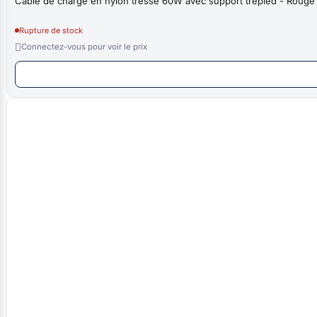
Cable de charge en nylon tressé 60W avec support trepied - Rouge
Rupture de stock

Connectez-vous pour voir le prix