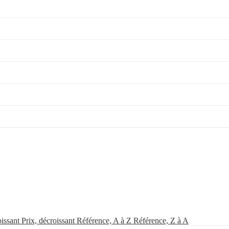
oissant
Prix, décroissant
Référence, A à Z
Référence, Z à A