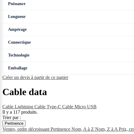
Puissance
Longueur
Ampérage
Connectique
Technologie
Emballage
Créer un devis à partir de ce panier
Cable data
Cable Lightning
Cable Type-C
Cable Micro USB
Il y a 117 produits.
Trier par :
Pertinence
Ventes, ordre décroissant
Pertinence
Nom, A à Z
Nom, Z à A
Prix, cr