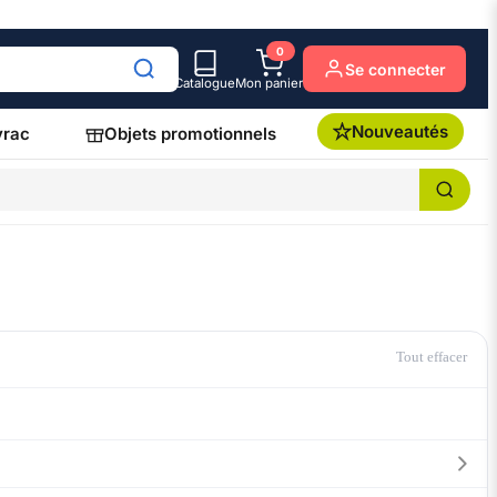
0
Se connecter
Catalogue
Mon panier
Nouveautés
vrac
Objets promotionnels
Tout effacer