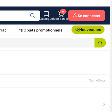
0
Se connecter
Catalogue
Mon panier
Nouveautés
vrac
Objets promotionnels
Tout effacer