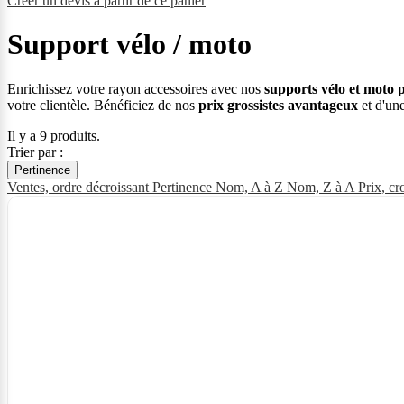
Créer un devis à partir de ce panier
Support vélo / moto
Enrichissez votre rayon accessoires avec nos
supports vélo et moto
votre clientèle. Bénéficiez de nos
prix grossistes avantageux
et d'une
Il y a 9 produits.
Trier par :
Pertinence
Ventes, ordre décroissant
Pertinence
Nom, A à Z
Nom, Z à A
Prix, cr