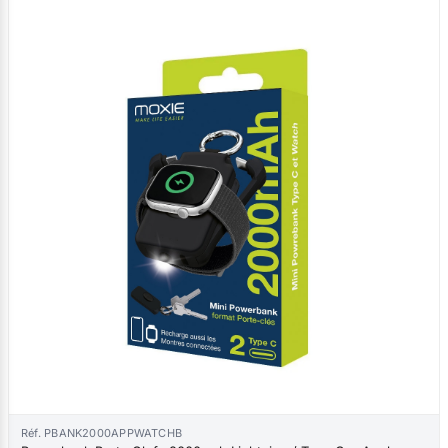
Réf. PBANK2000APPWATCHB