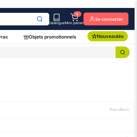
0
Se connecter
Catalogue
Mon panier
Nouveautés
vrac
Objets promotionnels
Tout effacer