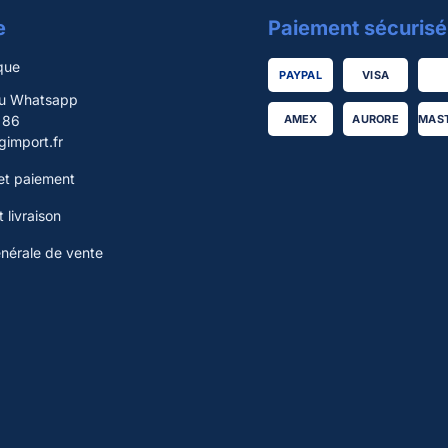
e
Paiement sécurisé
que
PAYPAL
VISA
ou Whatsapp
 86
AMEX
AURORE
MAS
import.fr
t paiement
 livraison
énérale de vente