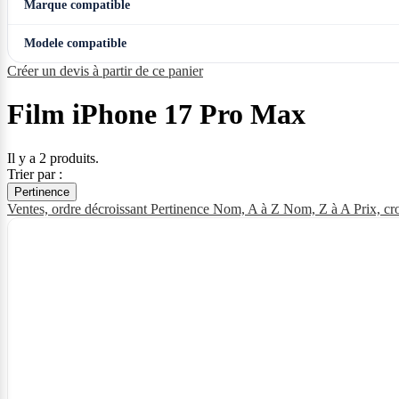
Marque compatible
Modele compatible
Créer un devis à partir de ce panier
Film iPhone 17 Pro Max
Il y a 2 produits.
Trier par :
Pertinence
Ventes, ordre décroissant
Pertinence
Nom, A à Z
Nom, Z à A
Prix, cr