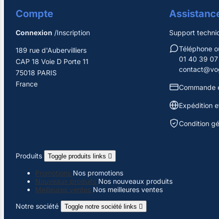
Compte
Assistanc
Connexion
/Inscription
Support techni
Téléphone 
189 rue d'Aubervilliers
01 40 39 07
CAP 18 Voie D Porte 11
contact@vog
75018 PARIS
France
Commande e
Expédition et
Condition g
Produits
Toggle produits links

Promotions
Nos promotions
Nouveaux produits
Nos nouveaux produits
Meilleures ventes
Nos meilleures ventes
Notre société
Toggle notre société links
