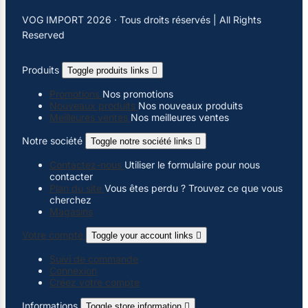
VOG IMPORT 2026 · Tous droits réservés | All Rights
Reserved
Produits
Toggle produits links

Promotions
Nos promotions
Nouveaux produits
Nos nouveaux produits
Meilleures ventes
Nos meilleures ventes
Notre société
Toggle notre société links

Contactez-nous
Utiliser le formulaire pour nous
contacter
Plan du site
Vous êtes perdu ? Trouvez ce que vous
cherchez
Magasins
Votre compte
Toggle your account links

Suivi de commande
Connexion
Créez votre compte
Informations
Toggle store information
