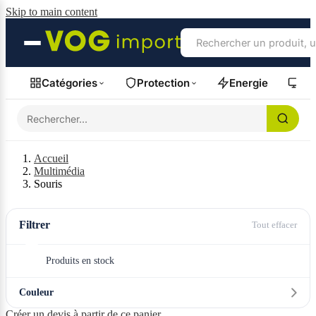
Skip to main content
Catégories
Protection
Energie
Fil
Accueil
Multimédia
Souris
Filtrer
Tout effacer
Produits en stock
Couleur
Créer un devis à partir de ce panier