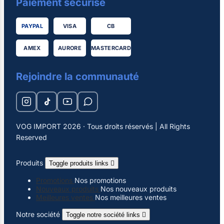
Paiement sécurisé
PAYPAL
VISA
CB
AMEX
AURORE
MASTERCARD
Rejoindre la communauté
VOG IMPORT 2026 · Tous droits réservés | All Rights
Reserved
Produits
Toggle produits links

Promotions
Nos promotions
Nouveaux produits
Nos nouveaux produits
Meilleures ventes
Nos meilleures ventes
Notre société
Toggle notre société links
