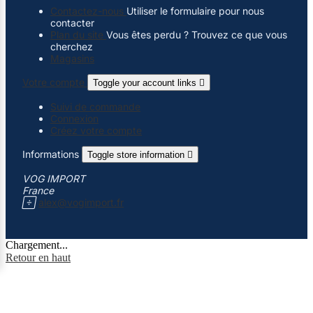
Contactez-nous
Utiliser le formulaire pour nous
contacter
Plan du site
Vous êtes perdu ? Trouvez ce que vous
cherchez
Magasins
Votre compte
Toggle your account links

Suivi de commande
Connexion
Créez votre compte
Informations
Toggle store information

VOG IMPORT
France

alex@vogimport.fr
Chargement...
Retour en haut