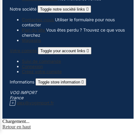
Notre société
Toggle notre société links

Contactez-nous
Utiliser le formulaire pour nous
contacter
Plan du site
Vous êtes perdu ? Trouvez ce que vous
cherchez
Magasins
Votre compte
Toggle your account links

Suivi de commande
Connexion
Créez votre compte
Informations
Toggle store information

VOG IMPORT
France

alex@vogimport.fr
Chargement...
Retour en haut