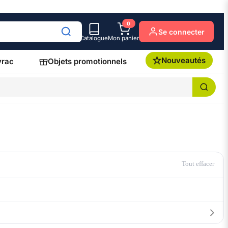
0
Se connecter
Catalogue
Mon panier
Nouveautés
vrac
Objets promotionnels
Tout effacer