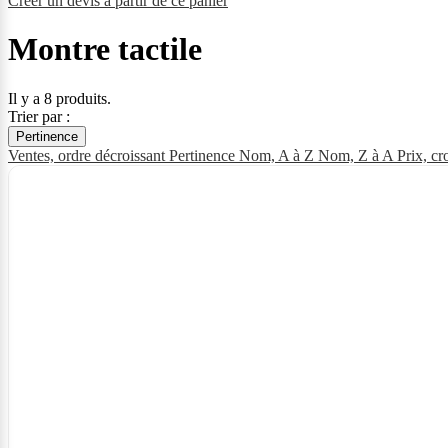
Créer un devis à partir de ce panier
Montre tactile
Il y a 8 produits.
Trier par :
Pertinence
Ventes, ordre décroissant
Pertinence
Nom, A à Z
Nom, Z à A
Prix, cr