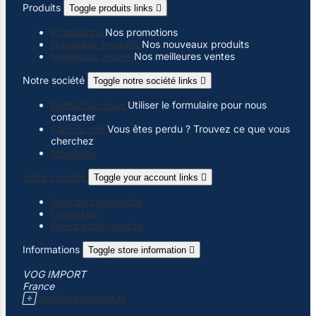
Produits
Toggle produits links

Promotions
Nos promotions
Nouveaux produits
Nos nouveaux produits
Meilleures ventes
Nos meilleures ventes
Notre société
Toggle notre société links

Contactez-nous
Utiliser le formulaire pour nous
contacter
Plan du site
Vous êtes perdu ? Trouvez ce que vous
cherchez
Magasins
Votre compte
Toggle your account links

Suivi de commande
Connexion
Créez votre compte
Informations
Toggle store information

VOG IMPORT
France

alex@vogimport.fr