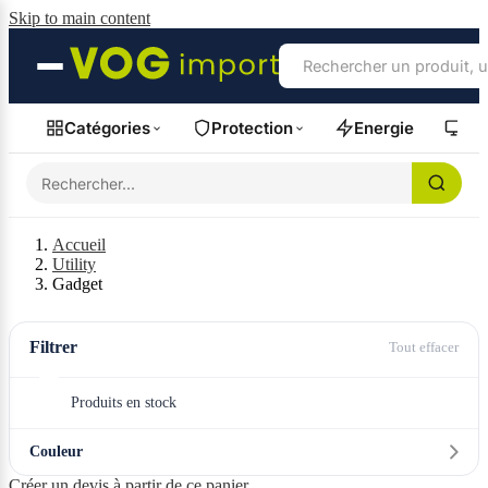
Skip to main content
Catégories
Protection
Energie
Fil
Accueil
Utility
Gadget
Filtrer
Tout effacer
Produits en stock
Couleur
Créer un devis à partir de ce panier