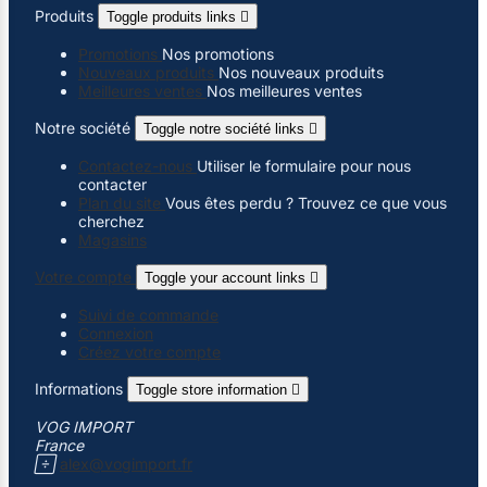
Produits
Toggle produits links

Promotions
Nos promotions
Nouveaux produits
Nos nouveaux produits
Meilleures ventes
Nos meilleures ventes
Notre société
Toggle notre société links

Contactez-nous
Utiliser le formulaire pour nous
contacter
Plan du site
Vous êtes perdu ? Trouvez ce que vous
cherchez
Magasins
Votre compte
Toggle your account links

Suivi de commande
Connexion
Créez votre compte
Informations
Toggle store information

VOG IMPORT
France

alex@vogimport.fr