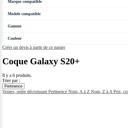
Marque compatible
Modele compatible
Gamme
Couleur
Créer un devis à partir de ce panier
Coque Galaxy S20+
Il y a 6 produits.
Trier par :
Pertinence
Ventes, ordre décroissant
Pertinence
Nom, A à Z
Nom, Z à A
Prix, cr