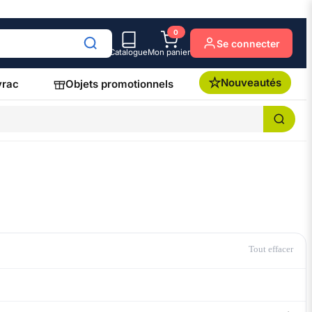
0
Se connecter
Catalogue
Mon panier
Nouveautés
vrac
Objets promotionnels
Tout effacer