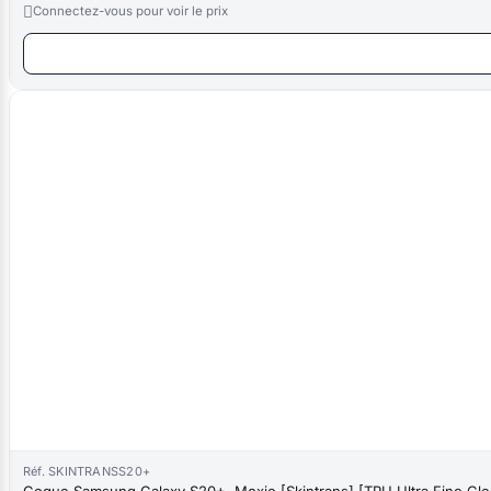

Connectez-vous pour voir le prix
Réf. SKINTRANSS20+
Coque Samsung Galaxy S20+, Moxie [Skintrans] [TPU Ultra Fine Clea