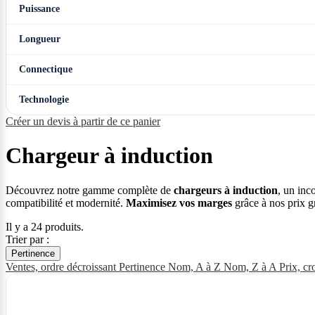
Puissance
Longueur
Connectique
Technologie
Créer un devis à partir de ce panier
Chargeur à induction
Découvrez notre gamme complète de
chargeurs à induction
, un inc
compatibilité et modernité.
Maximisez vos marges
grâce à nos prix gr
Il y a 24 produits.
Trier par :
Pertinence
Ventes, ordre décroissant
Pertinence
Nom, A à Z
Nom, Z à A
Prix, cr