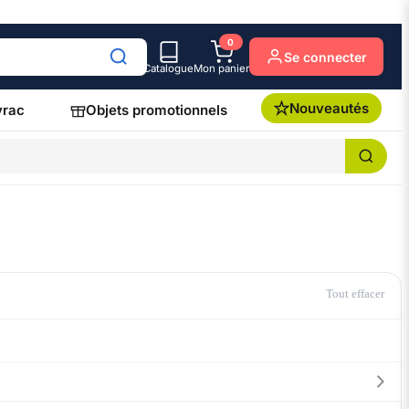
0
Se connecter
Catalogue
Mon panier
Nouveautés
vrac
Objets promotionnels
Tout effacer