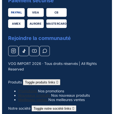
Paiement sécurisé
PAYPAL
VISA
CB
AMEX
AURORE
MASTERCARD
Rejoindre la communauté
VOG IMPORT 2026 · Tous droits réservés | All Rights
Reserved
Produits
Toggle produits links

Promotions
Nos promotions
Nouveaux produits
Nos nouveaux produits
Meilleures ventes
Nos meilleures ventes
Notre société
Toggle notre société links
