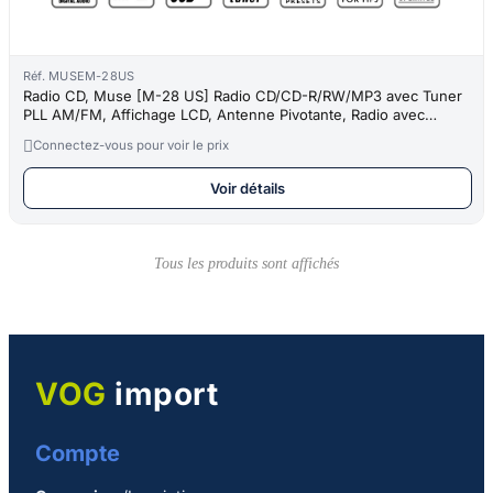
Réf. MUSEM-28US
Radio CD, Muse [M-28 US] Radio CD/CD-R/RW/MP3 avec Tuner
PLL AM/FM, Affichage LCD, Antenne Pivotante, Radio avec
Poignée de Tran

Connectez-vous pour voir le prix
Voir détails
Tous les produits sont affichés
VOG
import
Compte