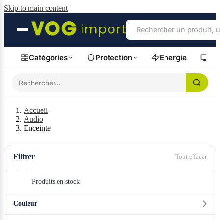
Skip to main content
Catégories
Protection
Energie
Fil
Accueil
Audio
Enceinte
Filtrer
Tout effacer
Produits en stock
Couleur