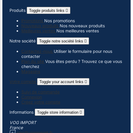
Produits
Toggle produits links

Promotions
Nos promotions
Nouveaux produits
Nos nouveaux produits
Meilleures ventes
Nos meilleures ventes
Notre société
Toggle notre société links

Contactez-nous
Utiliser le formulaire pour nous
contacter
Plan du site
Vous êtes perdu ? Trouvez ce que vous
cherchez
Magasins
Votre compte
Toggle your account links

Suivi de commande
Connexion
Créez votre compte
Informations
Toggle store information

VOG IMPORT
France

alex@vogimport.fr