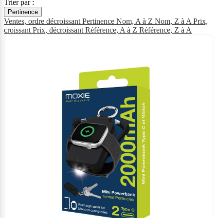
Trier par :
Pertinence
Ventes, ordre décroissant
Pertinence
Nom, A à Z
Nom, Z à A
Prix,
croissant
Prix, décroissant
Référence, A à Z
Référence, Z à A