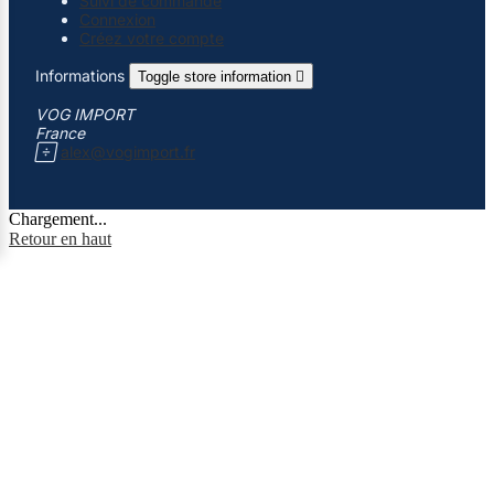
Suivi de commande
Connexion
Créez votre compte
Informations
Toggle store information

VOG IMPORT
France

alex@vogimport.fr
Chargement...
Retour en haut