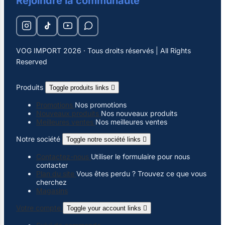
Rejoindre la communauté
VOG IMPORT 2026 · Tous droits réservés | All Rights
Reserved
Produits
Toggle produits links

Promotions
Nos promotions
Nouveaux produits
Nos nouveaux produits
Meilleures ventes
Nos meilleures ventes
Notre société
Toggle notre société links

Contactez-nous
Utiliser le formulaire pour nous
contacter
Plan du site
Vous êtes perdu ? Trouvez ce que vous
cherchez
Magasins
Votre compte
Toggle your account links
