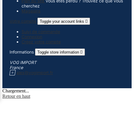
Plan du site
Vous êtes perdu ? Trouvez ce que vous
cherchez
Magasins
Votre compte
Toggle your account links

Suivi de commande
Connexion
Créez votre compte
Informations
Toggle store information

VOG IMPORT
France

alex@vogimport.fr
Chargement...
Retour en haut