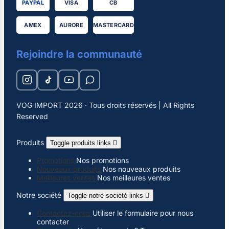
PAYPAL
VISA
CB
AMEX
AURORE
MASTERCARD
Rejoindre la communauté
VOG IMPORT 2026 · Tous droits réservés | All Rights
Reserved
Produits
Toggle produits links

Promotions
Nos promotions
Nouveaux produits
Nos nouveaux produits
Meilleures ventes
Nos meilleures ventes
Notre société
Toggle notre société links

Contactez-nous
Utiliser le formulaire pour nous
contacter