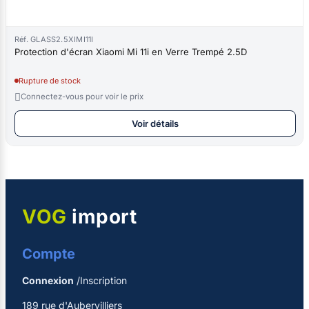
Réf. GLASS2.5XIMI11I
Protection d'écran Xiaomi Mi 11i en Verre Trempé 2.5D
Rupture de stock

Connectez-vous pour voir le prix
Voir détails
VOG
import
Compte
Connexion
/Inscription
189 rue d'Aubervilliers