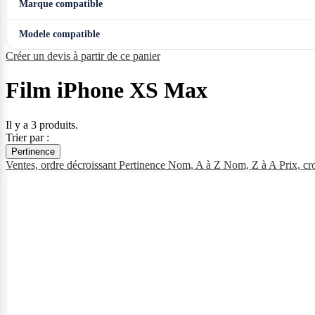
Marque compatible
Modele compatible
Créer un devis à partir de ce panier
Film iPhone XS Max
Il y a 3 produits.
Trier par :
Pertinence
Ventes, ordre décroissant
Pertinence
Nom, A à Z
Nom, Z à A
Prix, cr