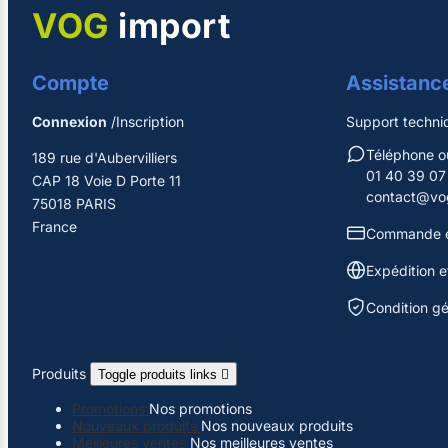
VOG
import
Compte
Assistanc
Connexion
/Inscription
Support techni
Téléphone 
189 rue d'Aubervilliers
01 40 39 07
CAP 18 Voie D Porte 11
contact@vog
75018 PARIS
France
Commande e
Expédition et
Condition g
Produits
Toggle produits links

Promotions
Nos promotions
Nouveaux produits
Nos nouveaux produits
Meilleures ventes
Nos meilleures ventes