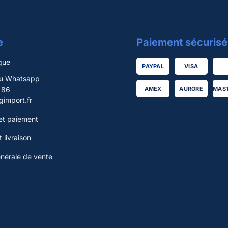
e
Paiement sécurisé
que
PAYPAL
VISA
ou Whatsapp
 86
AMEX
AURORE
MAS
import.fr
t paiement
 livraison
énérale de vente