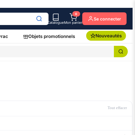
0
Se connecter
Catalogue
Mon panier
Nouveautés
vrac
Objets promotionnels
Tout effacer