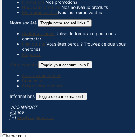
Promotions
Nos promotions
Nouveaux produits
Nos nouveaux produits
Meilleures ventes
Nos meilleures ventes
Notre société
Toggle notre société links

Contactez-nous
Utiliser le formulaire pour nous
contacter
Plan du site
Vous êtes perdu ? Trouvez ce que vous
cherchez
Magasins
Votre compte
Toggle your account links

Suivi de commande
Connexion
Créez votre compte
Informations
Toggle store information

VOG IMPORT
France

alex@vogimport.fr
Chargement...