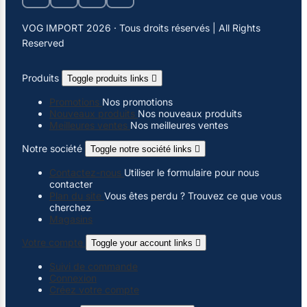
VOG IMPORT 2026 · Tous droits réservés | All Rights
Reserved
Produits
Toggle produits links

Promotions
Nos promotions
Nouveaux produits
Nos nouveaux produits
Meilleures ventes
Nos meilleures ventes
Notre société
Toggle notre société links

Contactez-nous
Utiliser le formulaire pour nous
contacter
Plan du site
Vous êtes perdu ? Trouvez ce que vous
cherchez
Magasins
Votre compte
Toggle your account links

Suivi de commande
Connexion
Créez votre compte